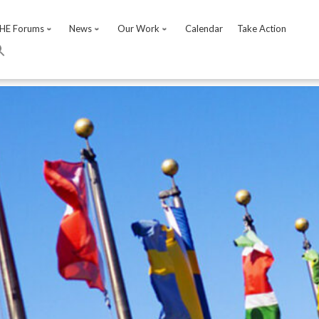
HE Forums
News
Our Work
Calendar
Take Action