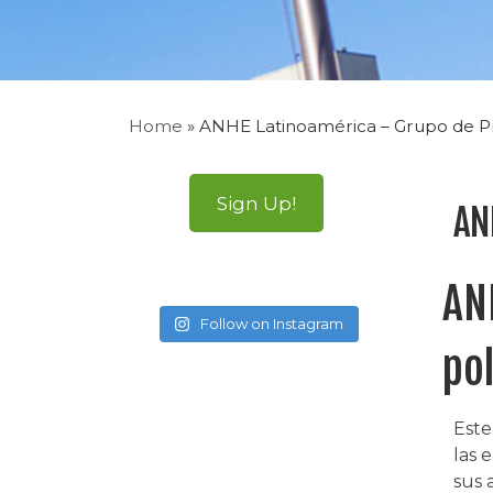
Home
»
ANHE Latinoamérica – Grupo de Pr
Sign Up!
AN
AN
Follow on Instagram
pol
Este
las 
sus 