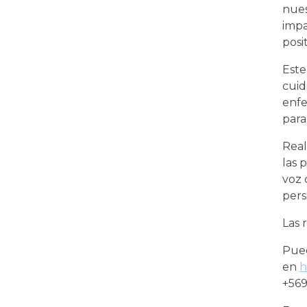
nues
impa
posi
Este
cuid
enfe
para
Real
las 
voz 
pers
Las 
Pued
en
h
+56